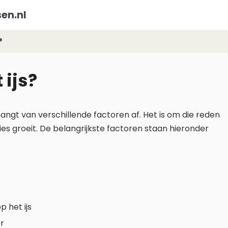
en.nl
?
 ijs?
hangt van verschillende factoren af. Het is om die reden
cies groeit. De belangrijkste factoren staan hieronder
 het ijs
r