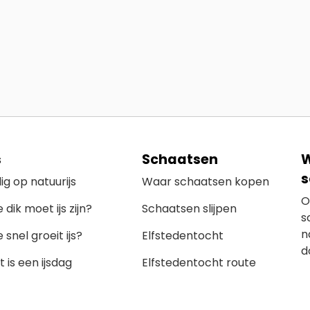
s
Schaatsen
W
s
lig op natuurijs
Waar schaatsen kopen
O
 dik moet ijs zijn?
Schaatsen slijpen
s
n
 snel groeit ijs?
Elfstedentocht
d
 is een ijsdag
Elfstedentocht route