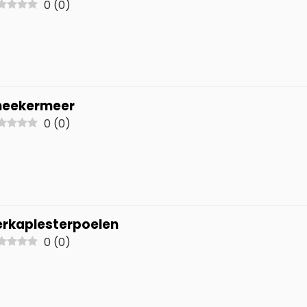
0
(
0
)
neekermeer
0
(
0
)
erkaplesterpoelen
0
(
0
)