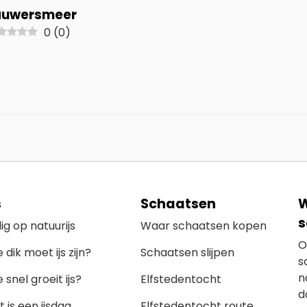
auwersmeer
0
(
0
)
s
Schaatsen
W
s
lig op natuurijs
Waar schaatsen kopen
O
 dik moet ijs zijn?
Schaatsen slijpen
s
n
 snel groeit ijs?
Elfstedentocht
d
 is een ijsdag
Elfstedentocht route