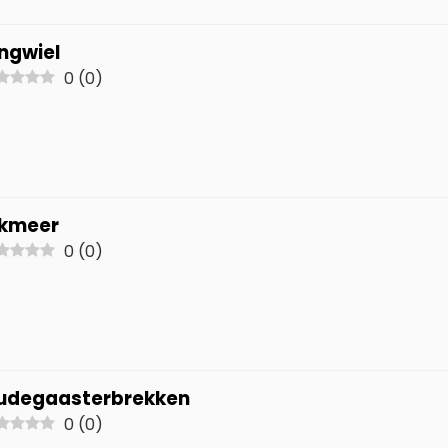
ngwiel
0
(
0
)
ikmeer
0
(
0
)
udegaasterbrekken
0
(
0
)