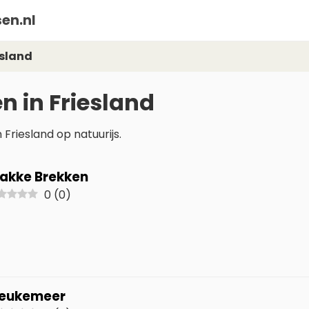
en.nl
esland
n in Friesland
Friesland op natuurijs.
lakke Brekken
0
(
0
)
jeukemeer