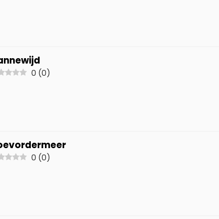
annewijd
0
(
0
)
oevordermeer
0
(
0
)